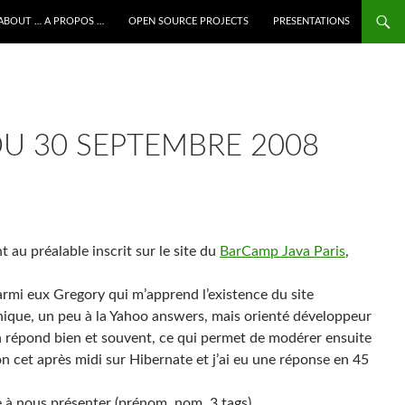
ALLER AU CONTENU
ABOUT … A PROPOS …
OPEN SOURCE PROJECTS
PRESENTATIONS
DU 30 SEPTEMBRE 2008
t au préalable inscrit sur le site du
BarCamp Java Paris
,
armi eux Gregory qui m’apprend l’existence du site
nique, un peu à la Yahoo answers, mais orienté développeur
on répond bien et souvent, ce qui permet de modérer ensuite
tion cet après midi sur Hibernate et j’ai eu une réponse en 45
te à nous présenter (prénom, nom, 3 tags)