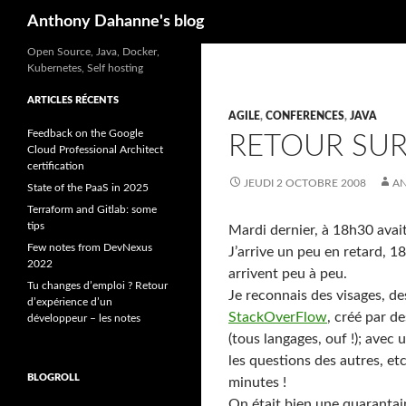
Recherche
Anthony Dahanne's blog
Open Source, Java, Docker,
Kubernetes, Self hosting
ARTICLES RÉCENTS
AGILE
,
CONFERENCES
,
JAVA
Feedback on the Google
RETOUR SUR
Cloud Professional Architect
certification
JEUDI 2 OCTOBRE 2008
A
State of the PaaS in 2025
Terraform and Gitlab: some
tips
Mardi dernier, à 18h30 avait
Few notes from DevNexus
J’arrive un peu en retard, 18
2022
arrivent peu à peu.
Tu changes d’emploi ? Retour
Je reconnais des visages, d
d’expérience d’un
StackOverFlow
, créé par d
développeur – les notes
(tous langages, ouf !); ave
les questions des autres, etc
BLOGROLL
minutes !
On était bien une quarantain