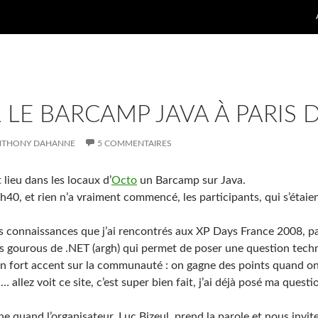
 LE BARCAMP JAVA À PARIS 
NTHONY DAHANNE
5 COMMENTAIRES
 lieu dans les locaux d’
Octo
un Barcamp sur Java.
h40, et rien n’a vraiment commencé, les participants, qui s’étaien
es connaissances que j’ai rencontrés aux XP Days France 2008, p
es gourous de .NET (argh) qui permet de poser une question tech
c un fort accent sur la communauté : on gagne des points quand 
… allez voit ce site, c’est super bien fait, j’ai déjà posé ma ques
e quand l’organisateur, Luc Bizeul, prend la parole et nous invi