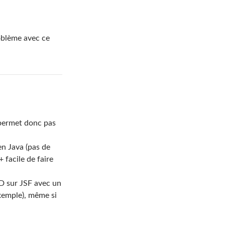
roblème avec ce
 permet donc pas
en Java (pas de
+ facile de faire
D sur JSF avec un
xemple), même si