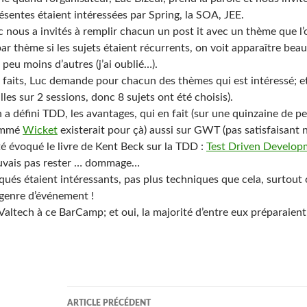
sentes étaient intéressées par Spring, la SOA, JEE.
c nous a invités à remplir chacun un post it avec un thème que 
s par thème si les sujets étaient récurrents, on voit apparaître b
peu moins d’autres (j’ai oublié…).
faits, Luc demande pour chacun des thèmes qui est intéressé; et 
lles sur 2 sessions, donc 8 sujets ont été choisis).
n a défini TDD, les avantages, qui en fait (sur une quinzaine de p
ommé
Wicket
existerait pour çà) aussi sur GWT (pas satisfaisant no
té évoqué le livre de Kent Beck sur la TDD :
Test Driven Develop
 pouvais pas rester … dommage…
és étaient intéressants, pas plus techniques que cela, surtout o
genre d’événement !
 Valtech à ce BarCamp; et oui, la majorité d’entre eux préparaient
Navigation
ARTICLE PRÉCÉDENT