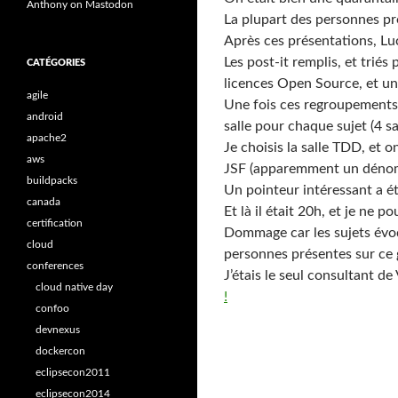
Anthony on Mastodon
La plupart des personnes pré
Après ces présentations, Lu
Les post-it remplis, et trié
CATÉGORIES
licences Open Source, et un 
agile
Une fois ces regroupements 
android
salle pour chaque sujet (4 sa
apache2
Je choisis la salle TDD, et o
aws
JSF (apparemment un dén
buildpacks
Un pointeur intéressant a é
canada
Et là il était 20h, et je ne
certification
Dommage car les sujets évoqu
cloud
personnes présentes sur ce 
conferences
J’étais le seul consultant de
cloud native day
!
confoo
devnexus
dockercon
eclipsecon2011
eclipsecon2014