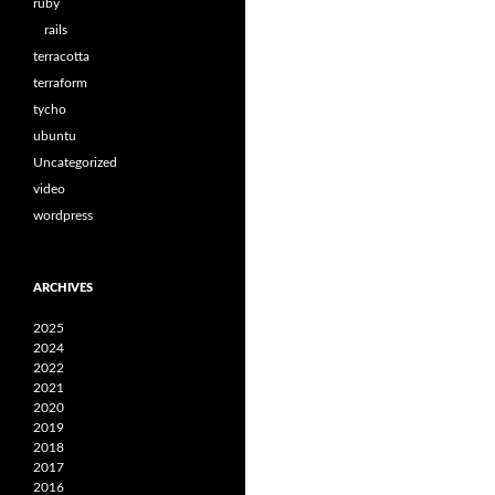
ruby
rails
terracotta
terraform
tycho
ubuntu
Uncategorized
video
wordpress
ARCHIVES
2025
2024
2022
2021
2020
2019
2018
2017
2016