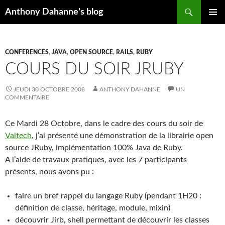
Recherche
Anthony Dahanne's blog
ALLER
MENU
AU
PRINCIP
CONTENU
CONFERENCES
,
JAVA
,
OPEN SOURCE
,
RAILS
,
RUBY
COURS DU SOIR JRUBY
JEUDI 30 OCTOBRE 2008
ANTHONY DAHANNE
UN
COMMENTAIRE
Ce Mardi 28 Octobre, dans le cadre des cours du soir de
Valtech
, j’ai présenté une démonstration de la librairie open
source JRuby, implémentation 100% Java de Ruby.
A l’aide de travaux pratiques, avec les 7 participants
présents, nous avons pu :
faire un bref rappel du langage Ruby (pendant 1H20 :
définition de classe, héritage, module, mixin)
découvrir Jirb, shell permettant de découvrir les classes